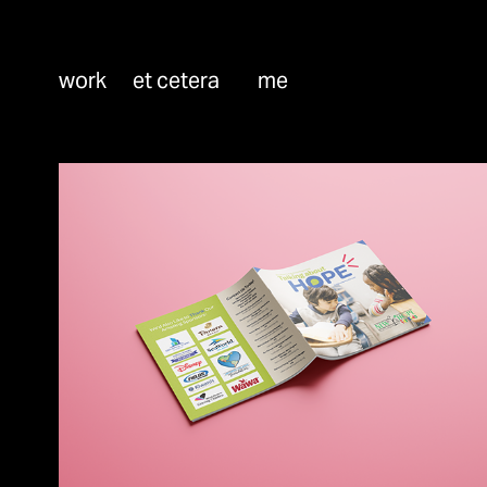
work
et cetera
me